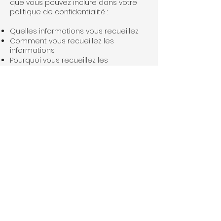
que vous pouvez inclure dans votre
politique de confidentialité :
Quelles informations vous recueillez
Comment vous recueillez les
informations
Pourquoi vous recueillez les
informations
Avec qui vous partagez les
informations
Où sont stockées les informations
Combien de temps vous conservez
les informations
Comment vous protégez les
informations
Les modifications ou mises à jour de
la Politique de confidentialité
Cliquez ici
pour obtenir des
informations plus détaillées sur la
création de votre politique de
confidentialité.